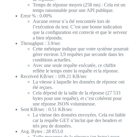
Temps de réponse moyen (258 ms) : Cela est un
temps raisonnable pour une API publique.
Error % : 0.00%
Aucune erreur n’a été rencontrée lors de
l’exécution du test. C’est une bonne indication
que la configuration est correcte et que le serveur
a bien répondu.
Throughput : 3.9/sec
Cette métrique indique que votre système pourrait
gérer environ 3,9 requêtes par seconde dans les
conditions actuelles.
Avec une seule requête exécutée, ce chiffre
reflète le temps entre la requête et la réponse.
Received KB/sec : 109.21 KB/sec
La vitesse à laquelle les données de réponse ont
été reçues.
Cela dépend de la taille de la réponse (27 533
bytes pour une requête), et c’est cohérent pour
une réponse JSON volumineuse.
Sent KB/sec : 0.51 KB/sec
La vitesse des données envoyées. Cela est faible
car la requête GET n’inclut que des headers et
très peu de données.
Avg. Bytes : 28 853.0
Taille moyenne de la réponse (en bytes) pour