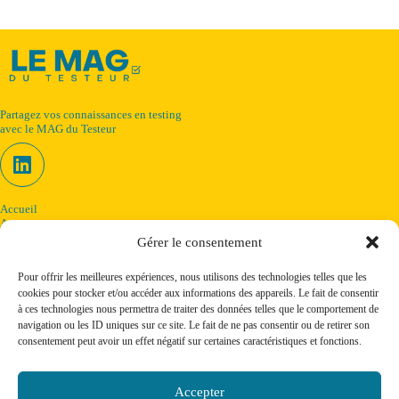
Partagez vos connaissances en testing
avec le MAG du Testeur
Accueil
A propos
Le Blog du testeur
Gérer le consentement
Télécharger les MAG'
Formation - Audit
Pour offrir les meilleures expériences, nous utilisons des technologies telles que les
Contact
cookies pour stocker et/ou accéder aux informations des appareils. Le fait de consentir
Politique de confidentialité
à ces technologies nous permettra de traiter des données telles que le comportement de
Mentions légales
- Sitemap
navigation ou les ID uniques sur ce site. Le fait de ne pas consentir ou de retirer son
Adresse :
consentement peut avoir un effet négatif sur certaines caractéristiques et fonctions.
Montpellier - Occitanie
Mobile :
06 31 30 43 81
Accepter
E-mail :