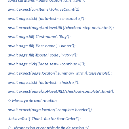
const cartItems = page.locator(‘.cart_item’);
await expect(cartItems).toHaveCount(1);
await page.click(‘[data-test= »checkout »]’);
await expect(page).toHaveURL(/checkout-step-one\.html/);
await page.fill(‘#first-name’, ‘Bug’);
await page.fill(‘#last-name’, ‘Hunter’);
await page.fill(‘#postal-code’, ‘99999’);
await page.click(‘[data-test= »continue »]’);
await expect(page.locator(‘.summary_info’)).toBeVisible();
await page.click(‘[data-test= »finish »]’);
await expect(page).toHaveURL(/checkout-complete\.html/);
// Message de confirmation
await expect(page.locator(‘.complete-header’))
.toHaveText(‘Thank You for Your Order!’);
/* Déconnexion et contrôle de fin de session */