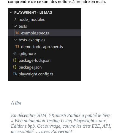
comprendre car ce sont des notions à prendre en main.
A lire
En décembre 2024, YKailash Pathak a publié le livre
« Web automation Testing Using Playwright » aux
Éditions bpb. Cet ouvrage, couvre les tests E2E, API,
accessibilité, … avec Playwright