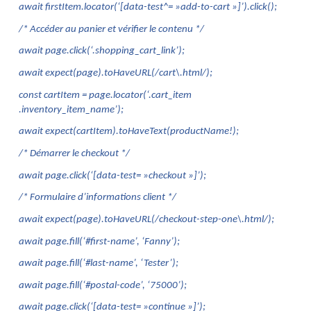
await firstItem.locator(‘[data-test^= »add-to-cart »]’).click();
/* Accéder au panier et vérifier le contenu */
await page.click(‘.shopping_cart_link’);
await expect(page).toHaveURL(/cart\.html/);
const cartItem = page.locator(‘.cart_item 
.inventory_item_name’);
await expect(cartItem).toHaveText(productName!);
/* Démarrer le checkout */
await page.click(‘[data-test= »checkout »]’);
/* Formulaire d’informations client */
await expect(page).toHaveURL(/checkout-step-one\.html/);
await page.fill(‘#first-name’, ‘Fanny’);
await page.fill(‘#last-name’, ‘Tester’);
await page.fill(‘#postal-code’, ‘75000’);
await page.click(‘[data-test= »continue »]’);