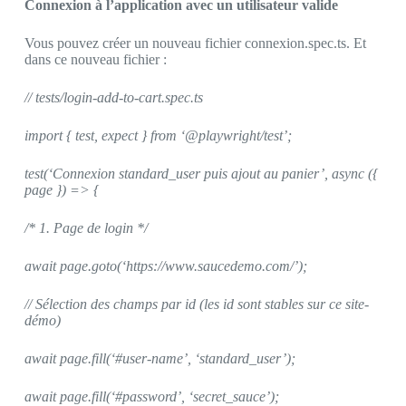
Connexion à l’application avec un utilisateur valide
Vous pouvez créer un nouveau fichier connexion.spec.ts. Et
dans ce nouveau fichier :
// tests/login-add-to-cart.spec.ts
import { test, expect } from ‘@playwright/test’;
test(‘Connexion standard_user puis ajout au panier’, async ({
page }) => {
/* 1. Page de login */
await page.goto(‘https://www.saucedemo.com/’);
// Sélection des champs par id (les id sont stables sur ce site-
démo)
await page.fill(‘#user-name’, ‘standard_user’);
await page.fill(‘#password’, ‘secret_sauce’);