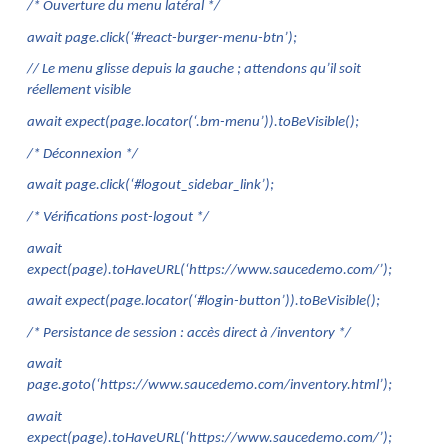
/* Ouverture du menu latéral */
await page.click(‘#react-burger-menu-btn’);
// Le menu glisse depuis la gauche ; attendons qu’il soit 
réellement visible
await expect(page.locator(‘.bm-menu’)).toBeVisible();
/* Déconnexion */
await page.click(‘#logout_sidebar_link’);
/* Vérifications post-logout */
await 
expect(page).toHaveURL(‘https://www.saucedemo.com/’);
await expect(page.locator(‘#login-button’)).toBeVisible();
/* Persistance de session : accès direct à /inventory */
await 
page.goto(‘https://www.saucedemo.com/inventory.html’);
await 
expect(page).toHaveURL(‘https://www.saucedemo.com/’);