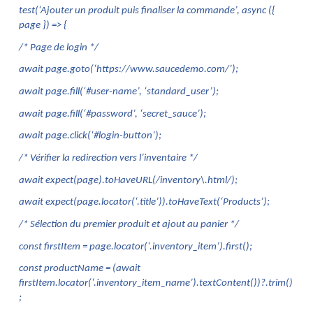
test(‘Ajouter un produit puis finaliser la commande’, async ({ 
page }) => {
/* Page de login */
await page.goto(‘https://www.saucedemo.com/’);
await page.fill(‘#user-name’, ‘standard_user’);
await page.fill(‘#password’, ‘secret_sauce’);
await page.click(‘#login-button’);
/* Vérifier la redirection vers l’inventaire */
await expect(page).toHaveURL(/inventory\.html/);
await expect(page.locator(‘.title’)).toHaveText(‘Products’);
/* Sélection du premier produit et ajout au panier */
const firstItem = page.locator(‘.inventory_item’).first();
const productName = (await 
firstItem.locator(‘.inventory_item_name’).textContent())?.trim()
;