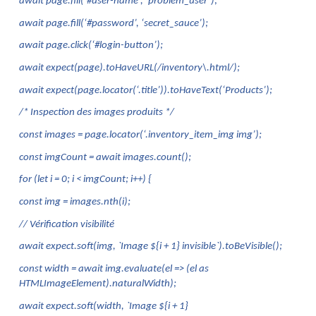
await page.fill(‘#user-name’, ‘problem_user’);
await page.fill(‘#password’, ‘secret_sauce’);
await page.click(‘#login-button’);
await expect(page).toHaveURL(/inventory\.html/);
await expect(page.locator(‘.title’)).toHaveText(‘Products’);
/* Inspection des images produits */
const images = page.locator(‘.inventory_item_img img’);
const imgCount = await images.count();
for (let i = 0; i < imgCount; i++) {
const img = images.nth(i);
// Vérification visibilité 
await expect.soft(img, `Image ${i + 1} invisible`).toBeVisible();
const width = await img.evaluate(el => (el as 
HTMLImageElement).naturalWidth);
await expect.soft(width, `Image ${i + 1} 