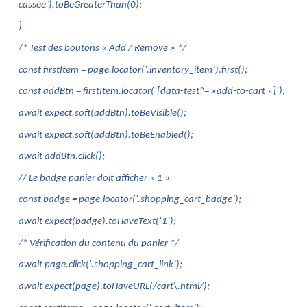
cassée`).toBeGreaterThan(0);
}
/* Test des boutons « Add / Remove » */
const firstItem = page.locator(‘.inventory_item’).first();
const addBtn = firstItem.locator(‘[data-test^= »add-to-cart »]’);
await expect.soft(addBtn).toBeVisible();
await expect.soft(addBtn).toBeEnabled();
await addBtn.click();
// Le badge panier doit afficher « 1 »
const badge = page.locator(‘.shopping_cart_badge’);
await expect(badge).toHaveText(‘1’);
/* Vérification du contenu du panier */
await page.click(‘.shopping_cart_link’);
await expect(page).toHaveURL(/cart\.html/);